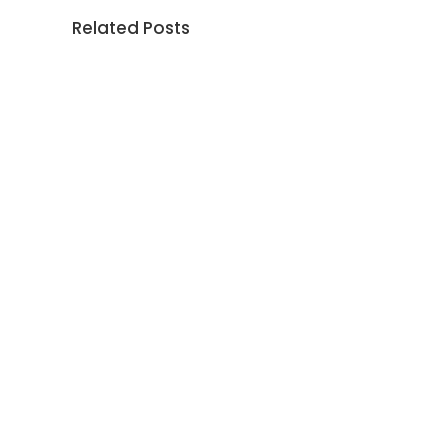
Related Posts
Rendición pública de cuentas
COMUNIC
VIGENCIA 2025
30 abril 202
4 mayo 2026
Sin categoría
Previous post