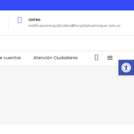
correo
notificacionesjudiciales@hospitalsanroque.com.co
de cuentas
Atención Ciudadania
Abrir