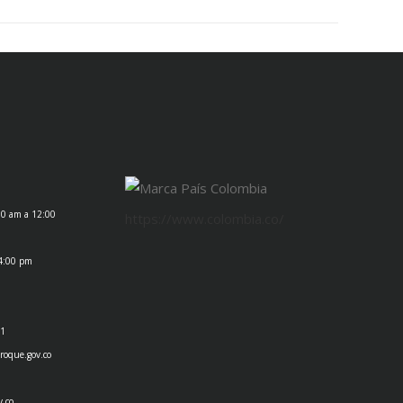
00 am a 12:00
https://www.colombia.co/
 4:00 pm
1
roque.gov.co
v.co