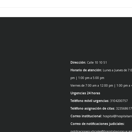
Dirección:
Calle 10 10 51
Horario de atención:
Lunes a Jueves de 7:
pm | 1:00 pm a 5:00 pm
Viernes de 7:00 am a 12:00 pm | 1:00 pm a
Urgencias 24 horas
Teléfono móvil urgencias:
3104200757
Teléfono asignación de citas:
323568617
Correo institucional:
hospital@hospitalsan
Correo de notificaciones judiciales:
notificacionesjudiciales@hospitalsanroque.go