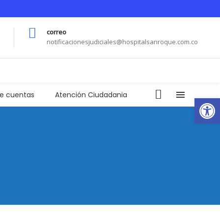
correo
notificacionesjudiciales@hospitalsanroque.com.co
de cuentas
Atención Ciudadania
Abrir