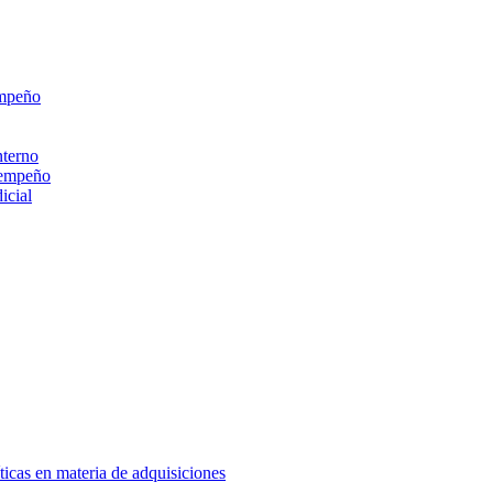
empeño
nterno
sempeño
icial
ticas en materia de adquisiciones