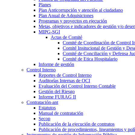
Planes
Plan Anticorrupción y atención al ciudadano
Plan Anual de Adquisiciones
Programas y proyectos en ejecución
Metas, objetivos e indicadores de gestión y/o des
MIPG-SGI
Actas de Comité
Comité de Coordinaciòn de Control I
Comité Insitucional de Gestión y De
Comité de Conciliación y Defensa Jud
Comité de Etica Hospitalario
Informe de gestión
Control Interno
Reportes de Control Interno
Auditorías Internas de OCI
Evaluación del Control Interno Contable
Gestión del Riesgo
Informe FURAG II
Contratación-ant
Estatutos
Manual de contratación
Secop
Publicación de la ejecución de contratos
Publicación de procedimientos, lineamientos y polí
Instrumentos de gestión de Información Pública