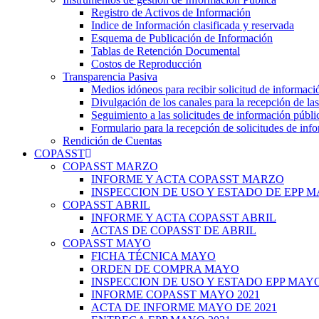
Registro de Activos de Información
Indice de Información clasificada y reservada
Esquema de Publicación de Información
Tablas de Retención Documental
Costos de Reproducción
Transparencia Pasiva
Medios idóneos para recibir solicitud de informaci
Divulgación de los canales para la recepción de la
Seguimiento a las solicitudes de información públi
Formulario para la recepción de solicitudes de inf
Rendición de Cuentas
COPASST
COPASST MARZO
INFORME Y ACTA COPASST MARZO
INSPECCION DE USO Y ESTADO DE EPP 
COPASST ABRIL
INFORME Y ACTA COPASST ABRIL
ACTAS DE COPASST DE ABRIL
COPASST MAYO
FICHA TÉCNICA MAYO
ORDEN DE COMPRA MAYO
INSPECCION DE USO Y ESTADO EPP MAYO
INFORME COPASST MAYO 2021
ACTA DE INFORME MAYO DE 2021