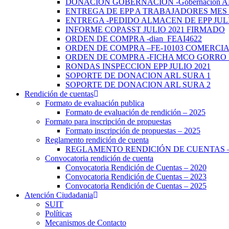
DONACION GOBERNACION -Gobernacion A
ENTREGA DE EPP A TRABAJADORES MES J
ENTREGA -PEDIDO ALMACEN DE EPP JULI
INFORME COPASST JULIO 2021 FIRMADO
ORDEN DE COMPRA -dian_FEAI4622
ORDEN DE COMPRA –FE-10103 COMERCI
ORDEN DE COMPRA -FICHA MCO GORRO 
RONDAS INSPECCION EPP JULIO 2021
SOPORTE DE DONACION ARL SURA 1
SOPORTE DE DONACION ARL SURA 2
Rendición de cuentas
Formato de evaluación publica
Formato de evaluación de rendición – 2025
Formato para inscripción de propuestas
Formato inscripción de propuestas – 2025
Reglamento rendición de cuenta
REGLAMENTO RENDICIÓN DE CUENTAS –
Convocatoria rendición de cuenta
Convocatoria Rendición de Cuentas – 2020
Convocatoria Rendición de Cuentas – 2023
Convocatoria Rendición de Cuentas – 2025
Atención Ciudadania
SUIT
Políticas
Mecanismos de Contacto