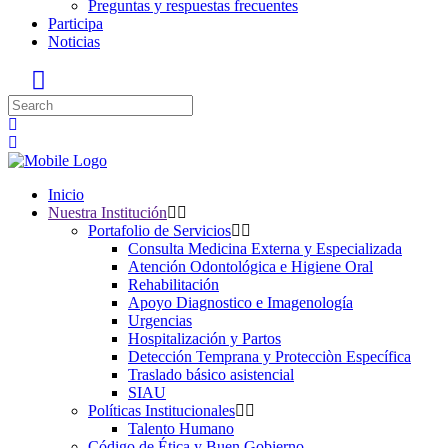
Preguntas y respuestas frecuentes
Participa
Noticias
Inicio
Nuestra Institución
Portafolio de Servicios
Consulta Medicina Externa y Especializada
Atención Odontológica e Higiene Oral
Rehabilitación
Apoyo Diagnostico e Imagenología
Urgencias
Hospitalización y Partos
Detección Temprana y Protecciòn Específica
Traslado básico asistencial
SIAU
Políticas Institucionales
Talento Humano
Código de Ética y Buen Gobierno