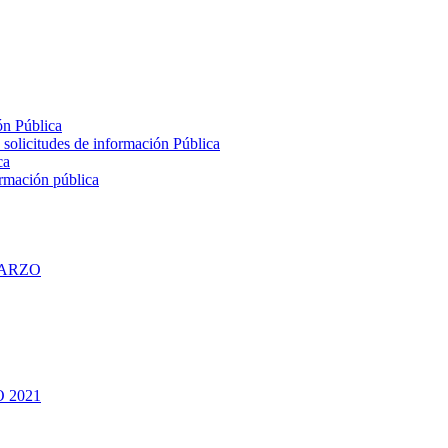
ón Pública
s solicitudes de información Pública
ca
ormación pública
MARZO
 2021