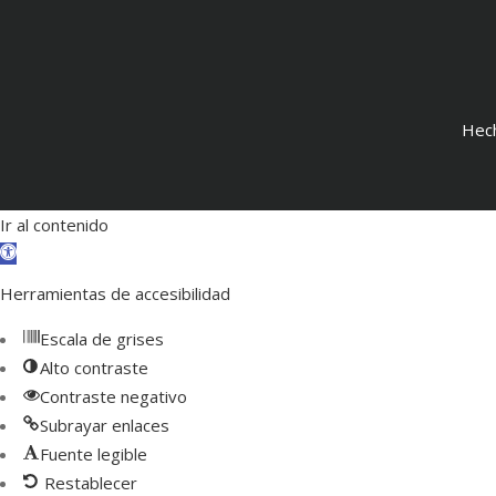
Hec
Ir al contenido
Abrir
barra
Herramientas de accesibilidad
de
herramientas
Escala de grises
Alto contraste
Contraste negativo
Subrayar enlaces
Fuente legible
Restablecer