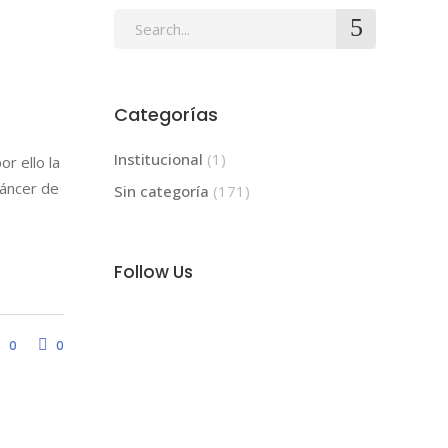
Search
for:
Categorías
Institucional
(1)
r ello la
cáncer de
Sin categoría
(171)
Follow Us
0
0