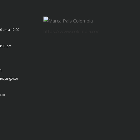
00 am a 12:00
https://www.colombia.co/
 4:00 pm
1
roque.gov.co
v.co