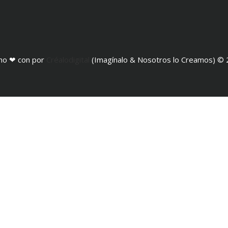
ho ❤ con por
Créalodigital
(Imagínalo & Nosotros lo Creamos) ©