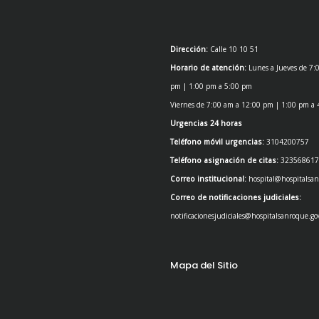
Dirección:
Calle 10 10 51
Horario de atención:
Lunes a Jueves de 7:
pm | 1:00 pm a 5:00 pm
Viernes de 7:00 am a 12:00 pm | 1:00 pm a
Urgencias 24 horas
Teléfono móvil urgencias:
3104200757
Teléfono asignación de citas:
323568617
Correo institucional:
hospital@hospitalsan
Correo de notificaciones judiciales:
notificacionesjudiciales@hospitalsanroque.go
Mapa del Sitio