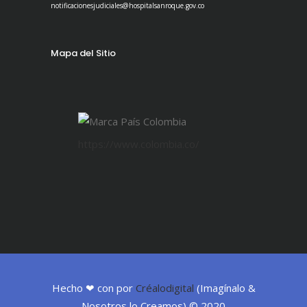
notificacionesjudiciales@hospitalsanroque.gov.co
Mapa del Sitio
https://www.colombia.co/
Hecho ❤ con por
Créalodigital
(Imagínalo &
Nosotros lo Creamos) © 2020