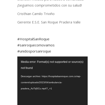
¡Seguimos comprometidos con su salud!
Cristhian Camilo Triviño
Gerente E.S.E. San Roque Pradera Valle
#HospitalSanRoque
#sanroquecomovamos
#unidosporsanroque
Reproductor
Media error: Format(s) not supported or source(s)
de
not found
vídeo
Descargar archivo: https://hospitalsanroque.com.co/wp-
content/uploads/2023/04/ambulancia-
pradera_AzTrjGCu.mp4?_=1